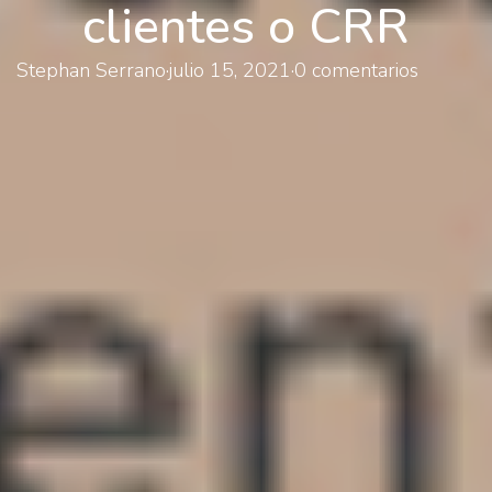
clientes o CRR
Stephan Serrano
·
julio 15, 2021
·
0 comentarios