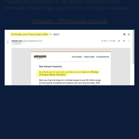
muestra una necesidad, es allí donde Amazon presenta
contenido dinámico que gira en torno a la compra realizada.
Amazon – Promoción cruzada
Promoción cruzada con productos de servicios Amazon.
Esto no es una práctica nueva, pero la manera en que
Amazon saca provecho de sus productos de servicio para
incentivar las ventas es algo destacable.Un ejemplo de esto
es Amazon Music, hacen una promoción cruzada para