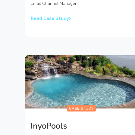
Email Channel Manager
Read Case Study
CASE STUDY
InyoPools