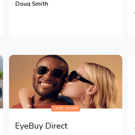
Doug Smith
VP Marketing & Business Development
CASE STUDY
EyeBuy Direct