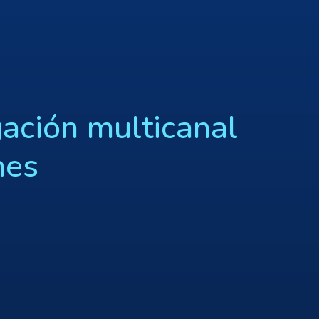
ción multicanal
nes